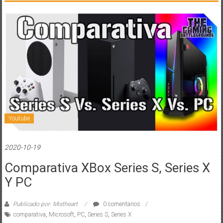
Youtube
2020-10-19
Comparativa XBox Series S, Series X
Y PC
Publicado por: Mistheart
0 comentarios
comparativa
,
Microsoft
,
PC
,
Series S
,
Series X