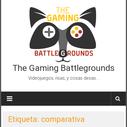
Saltar
al
contenido
The Gaming Battlegrounds
Videojuegos, risas, y cosas desas…
Etiqueta: comparativa