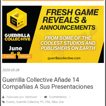
Eventos
Noticias
2020-05-28
Guerrilla Collective Añade 14
Compañías A Sus Presentaciones
Publicado por: Mistheart
0 comentarios
Evento
,
Guerrilla Collective
,
PC
,
PS4
,
XBox One