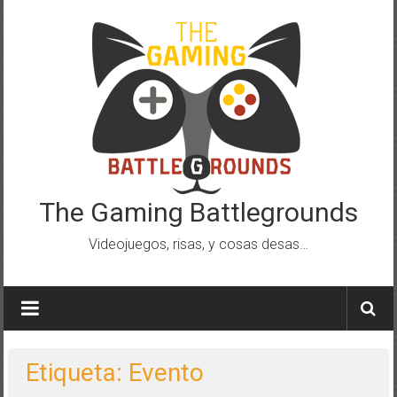
Saltar
al
contenido
The Gaming Battlegrounds
Videojuegos, risas, y cosas desas…
Etiqueta: Evento