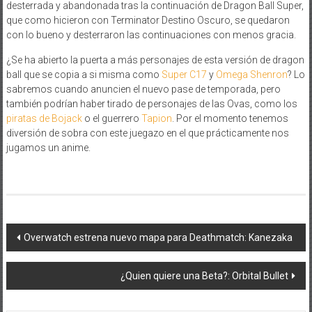
desterrada y abandonada tras la continuación de Dragon Ball Super,
que como hicieron con Terminator Destino Oscuro, se quedaron
con lo bueno y desterraron las continuaciones con menos gracia.
¿Se ha abierto la puerta a más personajes de esta versión de dragon
ball que se copia a si misma como
Super C17
y
Omega Shenron
? Lo
sabremos cuando anuncien el nuevo pase de temporada, pero
también podrían haber tirado de personajes de las Ovas, como los
piratas de Bojack
o el guerrero
Tapion
. Por el momento tenemos
diversión de sobra con este juegazo en el que prácticamente nos
jugamos un anime.
Navegación
Overwatch estrena nuevo mapa para Deathmatch: Kanezaka
de
¿Quien quiere una Beta?: Orbital Bullet
entradas