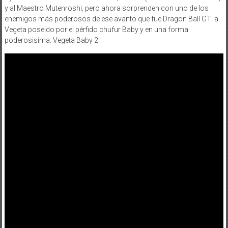
y al Maestro Mutenroshi; pero ahora sorprenden con uno de los
enemigos más poderosos de ese avanto que fue Dragon Ball GT: a
Vegeta poseido por el pérfido chufur Baby y en una forma
poderosisima: Vegeta Baby 2.