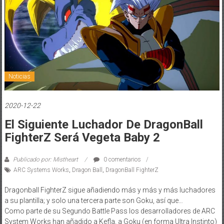
Noticias
2020-12-22
El Siguiente Luchador De DragonBall
FighterZ Será Vegeta Baby 2
Publicado por: Mistheart
0 comentarios
ARC Systems Works
,
Dragon Ball
,
DragonBall FighterZ
Dragonball FighterZ sigue añadiendo más y más y más luchadores
a su plantilla; y solo una tercera parte son Goku, así que…
Como parte de su Segundo Battle Pass los desarrolladores de ARC
System Works han añadido a Kefla, a Goku (en forma Ultra Instinto)