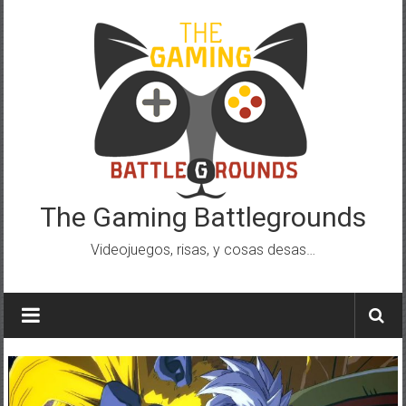
Saltar
al
contenido
The Gaming Battlegrounds
Videojuegos, risas, y cosas desas…