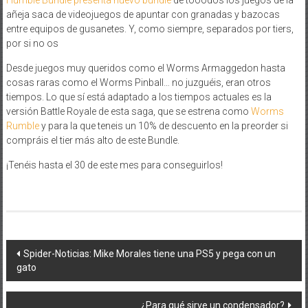
Humble Bundle presenta nuevo bundle
de tooodos los juegos de la
añeja saca de videojuegos de apuntar con granadas y bazocas
entre equipos de gusanetes. Y, como siempre, separados por tiers,
por si no os
Desde juegos muy queridos como el Worms Armaggedon hasta
cosas raras como el Worms Pinball… no juzguéis, eran otros
tiempos. Lo que sí está adaptado a los tiempos actuales es la
versión Battle Royale de esta saga, que se estrena como
Worms
Rumble
y para la que teneis un 10% de descuento en la preorder si
compráis el tier más alto de este Bundle.
¡Tenéis hasta el 30 de este mes para conseguirlos!
Navegación
Spider-Noticias: Mike Morales tiene una PS5 y pega con un
gato
de
entradas
¿Para qué sirve un condensador?