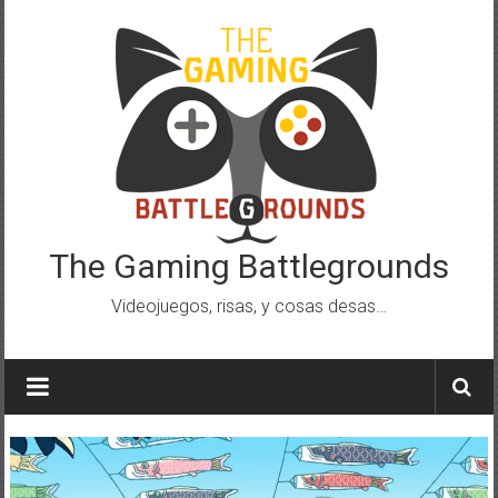
Saltar
al
contenido
The Gaming Battlegrounds
Videojuegos, risas, y cosas desas…