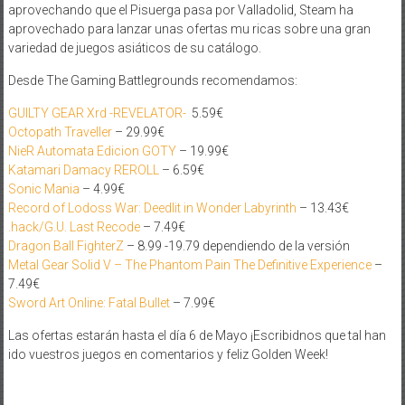
aprovechando que el Pisuerga pasa por Valladolid, Steam ha
aprovechado para lanzar unas ofertas mu ricas sobre una gran
variedad de juegos asiáticos de su catálogo.
Desde The Gaming Battlegrounds recomendamos:
GUILTY GEAR Xrd -REVELATOR-
5.59€
Octopath Traveller
– 29.99€
NieR Automata Edicion GOTY
– 19.99€
Katamari Damacy REROLL
– 6.59€
Sonic Mania
– 4.99€
Record of Lodoss War: Deedlit in Wonder Labyrinth
– 13.43€
.hack/G.U. Last Recode
– 7.49€
Dragon Ball FighterZ
– 8.99 -19.79 dependiendo de la versión
Metal Gear Solid V – The Phantom Pain The Definitive Experience
–
7.49€
Sword Art Online: Fatal Bullet
– 7.99€
Las ofertas estarán hasta el día 6 de Mayo ¡Escribidnos que tal han
ido vuestros juegos en comentarios y feliz Golden Week!