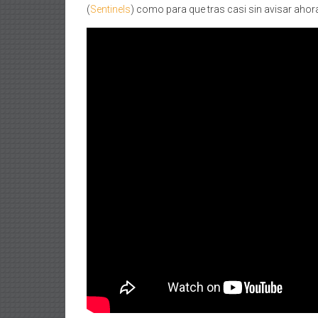
(
Sentinels
) como para que tras casi sin avisar aho