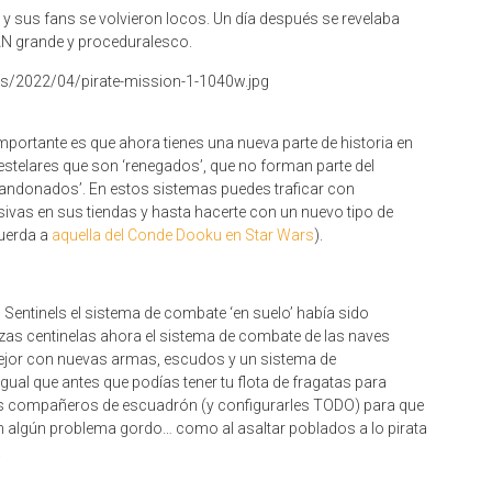
y sus fans se volvieron locos. Un día después se revelaba
TAN grande y proceduralesco.
ortante es que ahora tienes una nueva parte de historia en
s estelares que son ‘renegados’, que no forman parte del
abandonados’. En estos sistemas puedes traficar con
vas en sus tiendas y hasta hacerte con un nuevo tipo de
cuerda a
aquella del Conde Dooku en Star Wars
).
Sentinels el sistema de combate ‘en suelo’ había sido
zas centinelas ahora el sistema de combate de las naves
ejor con nuevas armas, escudos y un sistema de
gual que antes que podías tener tu flota de fragatas para
 tus compañeros de escuadrón (y configurarles TODO) para que
en algún problema gordo… como al asaltar poblados a lo pirata
.