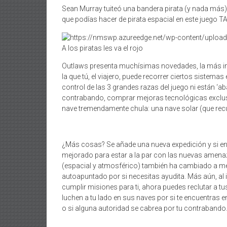
Sean Murray tuiteó una bandera pirata (y nada más) 
que podías hacer de pirata espacial en este juego 
A los piratas les va el rojo
Outlaws presenta muchísimas novedades, la más imp
la que tú, el viajero, puede recorrer ciertos sistema
control de las 3 grandes razas del juego ni están ‘
contrabando, comprar mejoras tecnológicas exclusi
nave tremendamente chula: una nave solar (que re
¿Más cosas? Se añade una nueva expedición y si en 
mejorado para estar a la par con las nuevas amena
(espacial y atmosférico) también ha cambiado a m
autoapuntado por si necesitas ayudita. Más aún, al i
cumplir misiones para ti, ahora puedes reclutar a
luchen a tu lado en sus naves por si te encuentras 
o si alguna autoridad se cabrea por tu contrabando