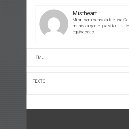
Mistheart
Mi primera consola fue una Ga
mando a gente que sí tenía vide
equivocado.
HTML
TEXTO