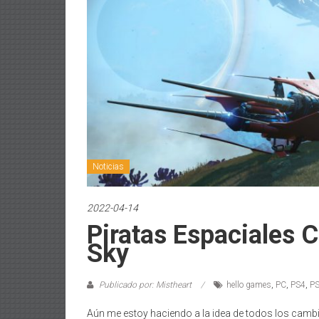
Noticias
2022-04-14
Piratas Espaciales 
Sky
Publicado por: Mistheart
hello games
,
PC
,
PS4
,
P
Aún me estoy haciendo a la idea de todos los cambi