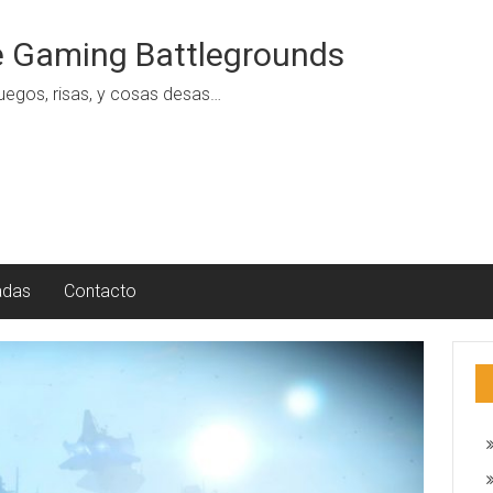
 Gaming Battlegrounds
uegos, risas, y cosas desas…
adas
Contacto