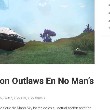
Con Outlaws En No Man’s
S5
,
Switch
,
XBox One
,
XBox Series X
os que No Man’s Sky ha tenido en su actualización anterior