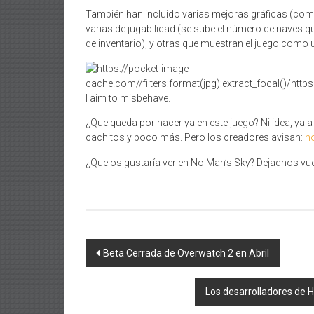
También han incluido varias mejoras gráficas (como
varias de jugabilidad (se sube el número de naves 
de inventario), y otras que muestran el juego como 
I aim to misbehave.
¿Que queda por hacer ya en este juego? Ni idea, ya a
cachitos y poco más. Pero los creadores avisan:
n
¿Que os gustaría ver en No Man’s Sky? Dejadnos vu
Navegación
Beta Cerrada de Overwatch 2 en Abril
de
Los desarrolladores de 
entradas