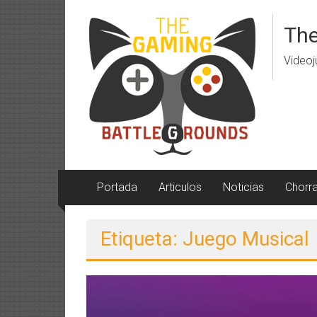
Saltar
al
The
contenido
Videoj
Portada
Articulos
Noticias
Chorr
Etiqueta: Juego Musical