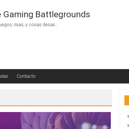
 Gaming Battlegrounds
uegos, risas, y cosas desas…
adas
Contacto