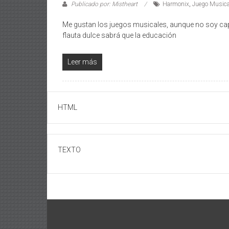
Publicado por: Mistheart
Harmonix
,
Juego Musica
Me gustan los juegos musicales, aunque no soy cap
flauta dulce sabrá que la educación
Leer más
HTML
TEXTO