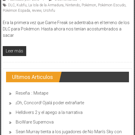
DLC
,
Kubfu
,
La Isla de la Armadura
,
Nintendo
,
Pokémon
,
Pokémon Escudo
,
Pokémon Espada
,
review
,
Urshifu
Era la primera vez que Game Freak se adentraba en el terreno de los
DLC para Pokémon. Hasta ahora nos tenían acostumbrados a
sacar
Leer más
Ultimos Articulos
Reseña :: Mixtape
¡Oh, Concord! Ojalá poder extrañarte
Helldivers 2 y el apego a la narrativa
BioWare Supernova
Sean Murray tienta a los jugadores de No Man’s Sky con