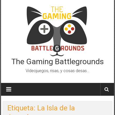
Saltar
al
contenido
The Gaming Battlegrounds
Videojuegos, risas, y cosas desas…
Etiqueta: La Isla de la