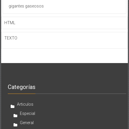
gigantes gaseosos
HTML
TEXTO
Categorías
Articulos
Especial
General