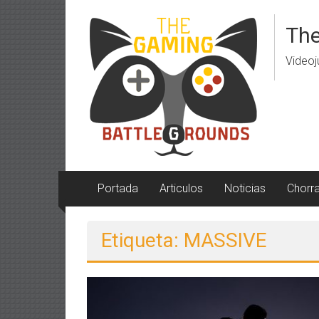
Saltar
al
The
contenido
Videoj
Portada
Articulos
Noticias
Chorr
Etiqueta: MASSIVE