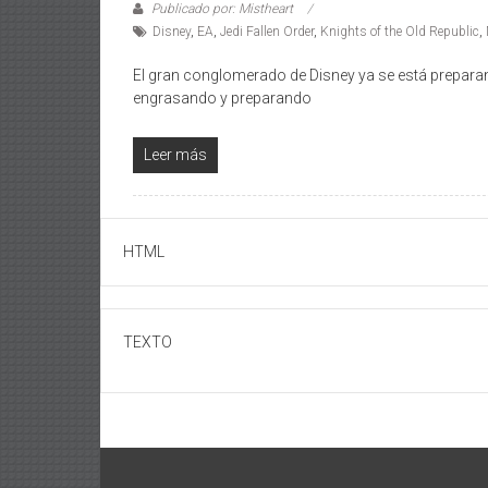
Publicado por: Mistheart
Disney
,
EA
,
Jedi Fallen Order
,
Knights of the Old Republic
,
El gran conglomerado de Disney ya se está preparand
engrasando y preparando
Leer más
HTML
TEXTO