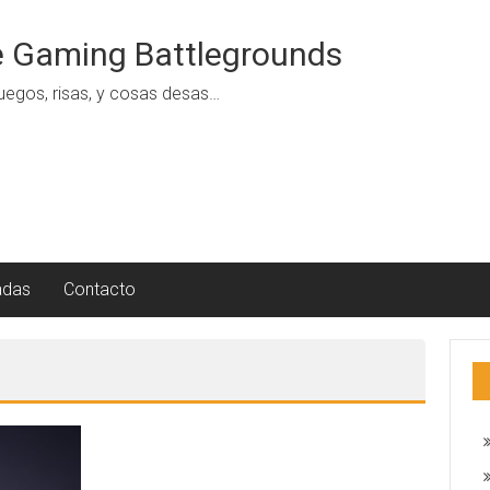
 Gaming Battlegrounds
uegos, risas, y cosas desas…
adas
Contacto