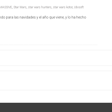
MASSIVE
,
Star Wars
,
star wars hunters
,
star wars kotor
,
Ubisoft
o para las navidades y el año que viene, y lo ha hecho