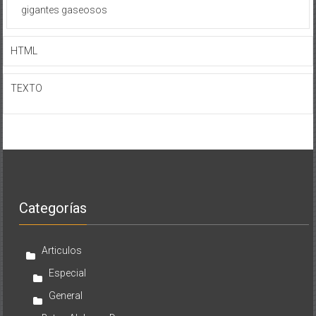
gigantes gaseosos
HTML
TEXTO
Categorías
Articulos
Especial
General