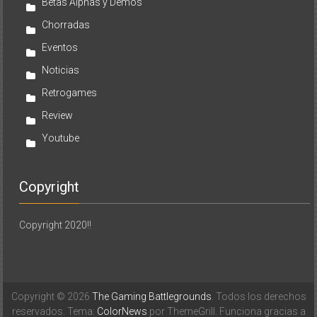
Betas Alphas y Demos
Chorradas
Eventos
Noticias
Retrogames
Review
Youtube
Copyright
Copyright 2020!!
Copyright © 2026
The Gaming Battlegrounds
. Todos los derechos
reservados. Tema:
ColorNews
por ThemeGrill. Funciona gracias a