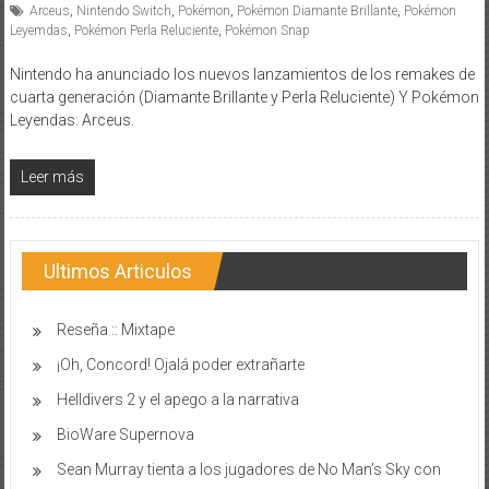
Arceus
,
Nintendo Switch
,
Pokémon
,
Pokémon Diamante Brillante
,
Pokémon
Leyemdas
,
Pokémon Perla Reluciente
,
Pokémon Snap
Nintendo ha anunciado los nuevos lanzamientos de los remakes de
cuarta generación (Diamante Brillante y Perla Reluciente) Y Pokémon
Leyendas: Arceus.
Leer más
Ultimos Articulos
Reseña :: Mixtape
¡Oh, Concord! Ojalá poder extrañarte
Helldivers 2 y el apego a la narrativa
BioWare Supernova
Sean Murray tienta a los jugadores de No Man’s Sky con