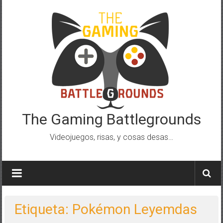
Saltar
al
contenido
The Gaming Battlegrounds
Videojuegos, risas, y cosas desas…
Etiqueta: Pokémon Leyemdas