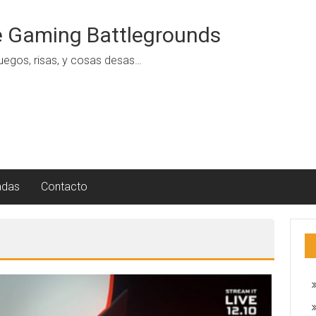
 Gaming Battlegrounds
uegos, risas, y cosas desas…
adas
Contacto