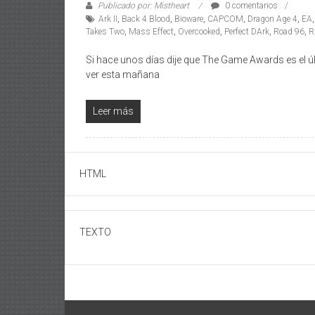
Publicado por: Mistheart
0 comentarios
Ark II
,
Back 4 Blood
,
Bioware
,
CAPCOM
,
Dragon Age 4
,
EA
Takes Two
,
Mass Effect
,
Overcooked
,
Perfect DArk
,
Road 96
,
R
Si hace unos días dije que The Game Awards es el 
ver esta mañana
Leer más
HTML
TEXTO