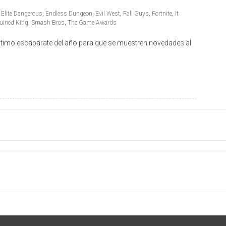
,
Elite Dangerous
,
Endless Dungeon
,
Evil West
,
Fall Guys
,
Fortnite
,
It
uined King
,
Smash Bros
,
The Game Awards
último escaparate del año para que se muestren novedades al