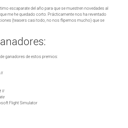
último escaparate del año para que se muestren novedades al
 que me he quedado corto. Prácticamente nos ha reventado
aciones (teasers casi todo, no nos flipemos mucho) que se
ganadores:
a de ganadores de estos premios:
II
 II
ate
soft Flight Simulator