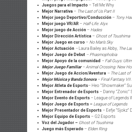
Juegos para el Impacto
– Tell Me Why
Mejor Narrativa
–
The Last of Us Part II
Mejor juego Deportivo/Conducción
–
Tony Haw
Mejor juego VR/AR
–
Half-Life: Alyx
Mejor juego de Acción
–
Hades
Mejor Dirección Artística
–
Ghost of Tsushima
Mejor Juego en curso
–
No Man’s Sky
Mejor Actuación
–
Laura Bailey as Abby
, The Las
Mejor Juego de Debut
– Phasmophobia
Mejor Apoyo de la comunidad
– Fall Guys: Ult
Mejor Juego Familiar
– Animal Crossing: New Ho
Mejor Juego de Accion/Aventura
– The Last of 
Mejor Música y Banda Sonora
– Final Fantasy VI
Mejor Atleta de Esports
– Heo “Showmaker” Su
Mejor Entrenador de Esports
– Danny “Zonic” 
Mejor Evento de Esports
– League of Legends 
Mejor Juego de Esports
–
League of Legends
Mejor Presentador de Esports
– Eefje “Sjokz” 
Mejor Equipo de Esports
– G2 Esports
Voz del Jugador –
Ghost of Tsushima
Juego más Esperado
–
Elden Ring