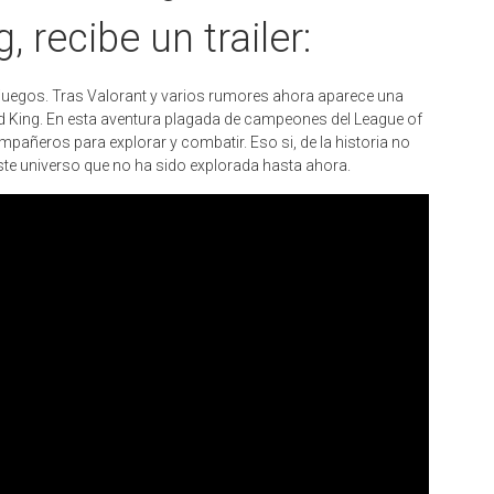
 recibe un trailer:
 juegos. Tras Valorant y varios rumores ahora aparece una
 King. En esta aventura plagada de campeones del League of
pañeros para explorar y combatir. Eso si, de la historia no
este universo que no ha sido explorada hasta ahora.