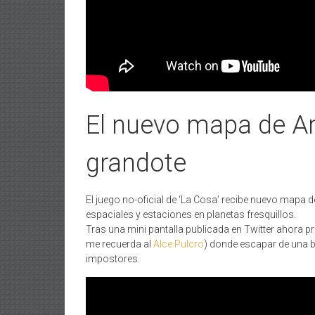
El nuevo mapa de A
grandote
El juego no-oficial de ‘La Cosa’ recibe nuevo mapa
espaciales y estaciones en planetas fresquillos.
Tras una mini pantalla publicada en Twitter ahora pre
me recuerda al
Alce Pulcro
) donde escapar de una b
impostores.