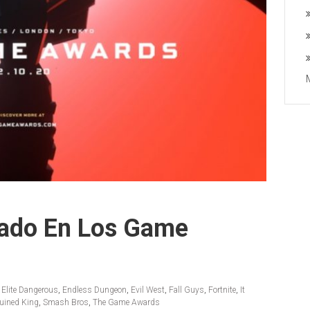
sado En Los Game
,
Elite Dangerous
,
Endless Dungeon
,
Evil West
,
Fall Guys
,
Fortnite
,
It
uined King
,
Smash Bros
,
The Game Awards