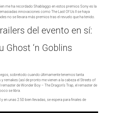
bien me ha recordado Shablaggo en estos premios Sony es la
 demasiadas innovaciones como The Last Of Us II se haya
es no se llevara más premios tras el revuelo que ha tenido.
railers del evento en sí:
 Ghost ‘n Goblins
juegos, sobretodo cuando últimamente tenemos tanta
y remakes (así de pronto me vienen a la cabeza el Streets of
 el remaster de Wonder Boy – The Dragon’s Trap, el remaster de
oco se libra.
 en unas 2.5D bien llevadas, se espera para finales de