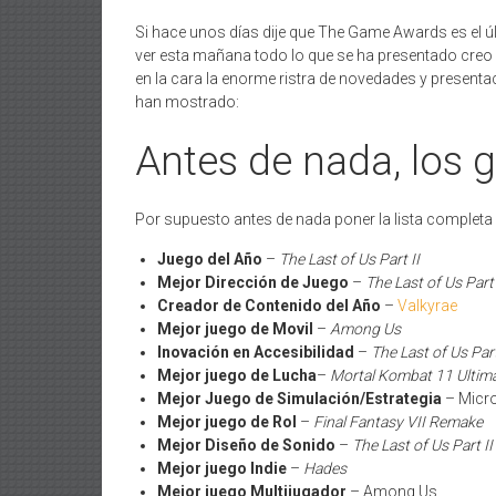
Si hace unos días dije que The Game Awards es el 
ver esta mañana todo lo que se ha presentado creo
en la cara la enorme ristra de novedades y present
han mostrado:
Antes de nada, los 
Por supuesto antes de nada poner la lista complet
Juego del Año
–
The Last of Us Part II
Mejor Dirección de Juego
–
The Last of Us Part 
Creador de Contenido del Año
–
Valkyrae
Mejor juego de Movil
–
Among Us
Inovación en Accesibilidad
–
The Last of Us Part
Mejor juego de Lucha
–
Mortal Kombat 11 Ultim
Mejor Juego de Simulación/Estrategia
– Micro
Mejor juego de Rol
–
Final Fantasy VII Remake
Mejor Diseño de Sonido
–
The Last of Us Part II
Mejor juego Indie
–
Hades
Mejor juego Multijugador
– Among Us