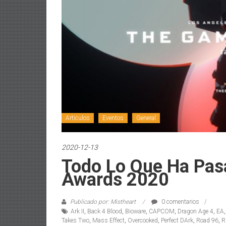
Articulos
Eventos
General
2020-12-13
Todo Lo Que Ha Pa
Awards 2020
Publicado por: Mistheart
0 comentarios
Ark II
,
Back 4 Blood
,
Bioware
,
CAPCOM
,
Dragon Age 4
,
EA
Takes Two
,
Mass Effect
,
Overcooked
,
Perfect DArk
,
Road 96
,
R