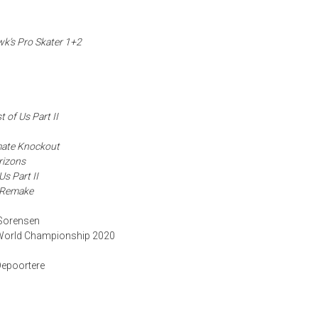
k’s Pro Skater 1+2
t of Us Part II
imate Knockout
rizons
Us Part II
I Remake
Sorensen
World Championship 2020
Depoortere