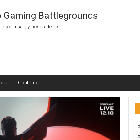
 Gaming Battlegrounds
uegos, risas, y cosas desas…
adas
Contacto