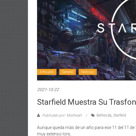
Articulos
General
Noticias
2021-10-22
Starfield Muestra Su Trasfo
Publicado por: Mistheart
Bethesda
,
Starfield
Aunque queda más de un año para ese 11 del 11 de 2
muy extenso lore,