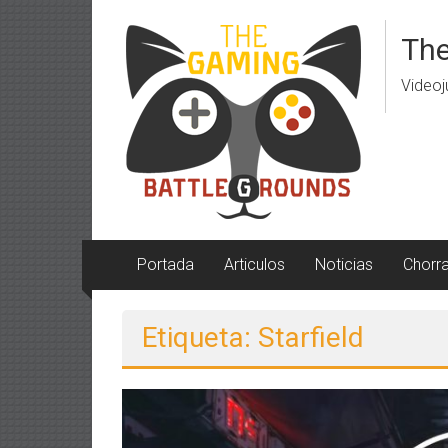
Saltar
al
The
contenido
Videoj
Portada
Articulos
Noticias
Chorr
Etiqueta: Starfield