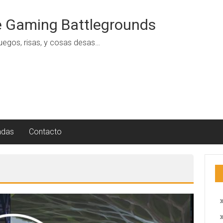
 Gaming Battlegrounds
uegos, risas, y cosas desas…
adas
Contacto