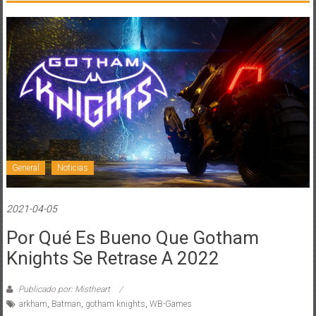
General
Noticias
2021-04-05
Por Qué Es Bueno Que Gotham
Knights Se Retrase A 2022
Publicado por: Mistheart
arkham
,
Batman
,
gotham knights
,
WB-Games