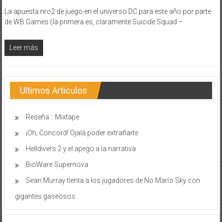
La apuesta nro2 de juego en el universo DC para este año por parte
de WB Games (la primera es, claramente Suicide Squad –
Leer más
Ultimos Articulos
Reseña :: Mixtape
¡Oh, Concord! Ojalá poder extrañarte
Helldivers 2 y el apego a la narrativa
BioWare Supernova
Sean Murray tienta a los jugadores de No Man’s Sky con
gigantes gaseosos