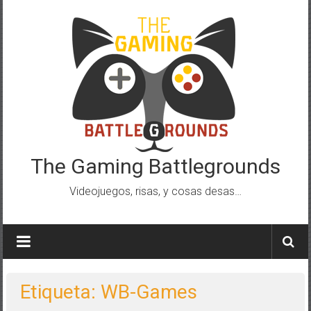
Saltar
al
contenido
The Gaming Battlegrounds
Videojuegos, risas, y cosas desas…
Etiqueta: WB-Games