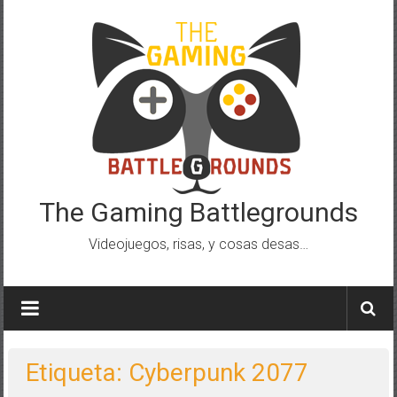
Saltar
al
contenido
The Gaming Battlegrounds
Videojuegos, risas, y cosas desas…
Etiqueta: Cyberpunk 2077