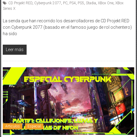
CD Projekt RED
,
Cyberpunk 2077
,
PC
,
PS4
,
PS5
,
Stadia
,
XBox One
,
XBox
Series X
La senda que han recorrido los desarrolladores de CD Projekt RED
con Cyberpunk 2077 (basado en el famoso juego de rol ochentero)
ha sido
Leer más
Articulos
Especial