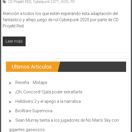
CD Projekt RED
,
Cyberpunk 2077
,
GOG
,
PC
Atención a todos los que estén esperando esta adaptación del
fantástico y añejo juego de rol Cyberpunk 2020 por parte de CD
Projekt Red.
Leer más
Ultimos Articulos
Reseña :: Mixtape
¡Oh, Concord! Ojalá poder extrañarte
Helldivers 2 y el apego a la narrativa
BioWare Supernova
Sean Murray tienta a los jugadores de No Man’s Sky con
gigantes gaseosos