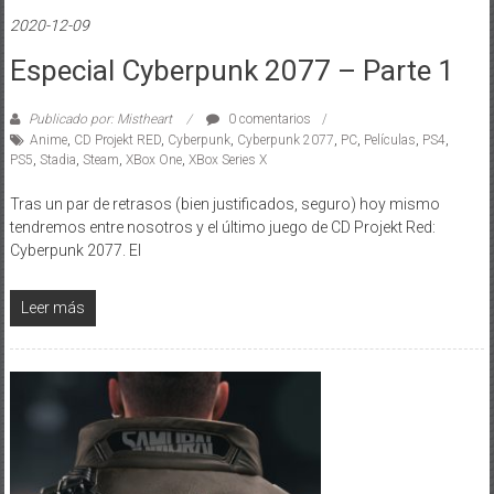
2020-12-09
Especial Cyberpunk 2077 – Parte 1
Publicado por: Mistheart
0 comentarios
Anime
,
CD Projekt RED
,
Cyberpunk
,
Cyberpunk 2077
,
PC
,
Películas
,
PS4
,
PS5
,
Stadia
,
Steam
,
XBox One
,
XBox Series X
Tras un par de retrasos (bien justificados, seguro) hoy mismo
tendremos entre nosotros y el último juego de CD Projekt Red:
Cyberpunk 2077. El
Leer más