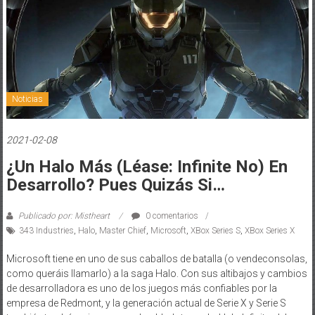
Noticias
2021-02-08
¿Un Halo Más (léase: Infinite No) En
Desarrollo? Pues Quizás Si…
Publicado por: Mistheart
0 comentarios
343 Industries
,
Halo
,
Master Chief
,
Microsoft
,
XBox Series S
,
XBox Series X
Microsoft tiene en uno de sus caballos de batalla (o vendeconsolas,
como queráis llamarlo) a la saga Halo. Con sus altibajos y cambios
de desarrolladora es uno de los juegos más confiables por la
empresa de Redmont, y la generación actual de Serie X y Serie S