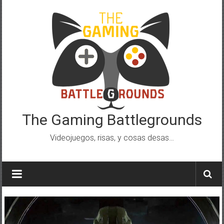
Saltar
al
contenido
The Gaming Battlegrounds
Videojuegos, risas, y cosas desas…