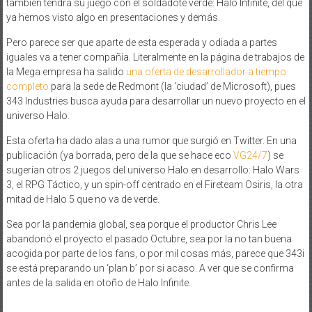
también tendrá su juego con el soldadote verde: Halo Infinite, del que
ya hemos visto algo en presentaciones y demás.
Pero parece ser que aparte de esta esperada y odiada a partes
iguales va a tener compañía. Literalmente en la página de trabajos de
la Mega empresa ha salido
una oferta de desarrollador a tiempo
completo
para la sede de Redmont (la ‘ciudad’ de Microsoft), pues
343 Industries busca ayuda para desarrollar un nuevo proyecto en el
universo Halo.
Esta oferta ha dado alas a una rumor que surgió en Twitter. En una
publicación (ya borrada, pero de la que se hace eco
VG24/7
) se
sugerían otros 2 juegos del universo Halo en desarrollo: Halo Wars
3, el RPG Táctico, y un spin-off centrado en el Fireteam Osiris, la otra
mitad de Halo 5 que no va de verde.
Sea por la pandemia global, sea porque el productor Chris Lee
abandonó el proyecto el pasado Octubre, sea por la no tan buena
acogida por parte de los fans, o por mil cosas más, parece que 343i
se está preparando un ‘plan b’ por si acaso. A ver que se confirma
antes de la salida en otoño de Halo Infinite.